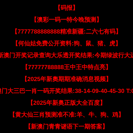
【码报】
【澳彩一码一特今晚预测】
【7777788888888精准新疆:二六七有码】
【何仙姑免费公开资料:狗、鼠、猪、虎】
新澳门开奖记录查询大乐透开奖结果:今期绿波行大
【77777788888王中王中特点亮】
【2025年新奧期期准确消息视频】
门大三巴一肖一码开奖结果:38-14-09-40-45-30 T:
【2025年新奥正版大全百度】
【黄大仙三肖预测准不准:羊、牛、狗、鸡】
【新澳门青青谜语下一期答案】