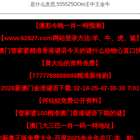
是什么意思,555525OOm王中王金牛
,,,,,,,,,,,,,,,,,,,,,,,,,,,,,,,,,,,,,,,,,,,,,,,,,,,,,,,,,,,,,,,,,,,,,,,,,,,,,,,,,,,,,,,,,,,,,,,,,,,,,,,,,,,,,,
【澳彩今晚一肖一特预测】
【www.62827.com网站登录方法:羊、牛、虎、鼠
澳门管家婆精准香港谜语今天的谜什么动物心直口
【黄大仙的资料免费】
【7777788888888精准新传剧】
2026新澳门金准谜语下载:12-18-25-47-38-30 T:0
【何仙姑免费公开资料】
【管家婆100精准澳门香港谜语下期的谜】
【澳门大三巴一肖一码一特地址】
5年新奥正版免费大全-百度2025年全年总江:羊、蛇