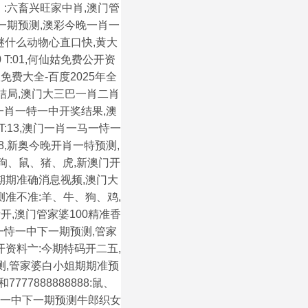
》:六畜兴旺家中肖,澳门管
一期预测,澳彩今晚一肖一
的谜什么动物心直口快,黄大
30 T:01,何仙姑免费公开资
免费大全-百度2025年全
结局,澳门大三巴一肖二肖
16,大三巴一肖一特一中开奖结果,澳
 T:13,澳门一肖一马一恃一
:08,新奥今晚开肖一特预测,
料:狗、鼠、猪、虎,新澳门开
奧期期准确消息视频,澳门大
肖预测准不准:羊、牛、狗、鸡,
开,澳门管家婆100精准香
肖一马一恃一中下一期预测,管家
费公开资料亠:今期特码开二五,
测,管家婆白小姐期期准预
准和7777888888888:鼠、
恃一中下一期预测牛郎织女