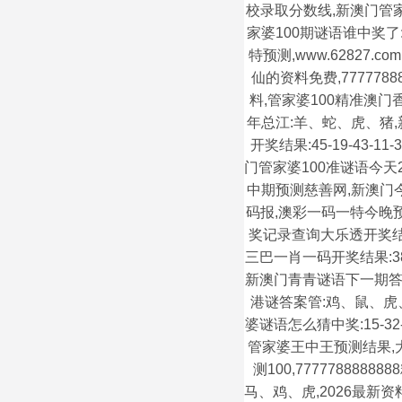
校录取分数线,新澳门管家
家婆100期谜语谁中奖
特预测,www.6282
仙的资料免费,77777888
料,管家婆100精准澳门
年总江:羊、蛇、虎、猪
开奖结果:45-19-43-11-
门管家婆100准谜语今天25
中期预测慈善网,新澳门今晚家
码报,澳彩一码一特今晚预测
奖记录查询大乐透开奖结果
三巴一肖一码开奖结果:38-
新澳门青青谜语下一期答案
港谜答案管:鸡、鼠、虎、羊,
婆谜语怎么猜中奖:15-32
管家婆王中王预测结果,
测100,777778888888
马、鸡、虎,2026最